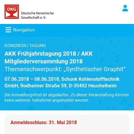
Navigation
KONGRESS / TAGUNG
AKK Frühjahrstagung 2018 / AKK
Mitgliederversammlung 2018
Themenschwerpunkt: „Synthetischer Graphit“
07.06.2018 – 08.06.2018, Schunk Kohlenstofftechnik
GmbH, Rodheimer Straße 59, D-35452 Heuchelheim
Die Anmeldungsfrist ist abgelaufen. Zu dieser Veranstaltung können
keine weiteren Teilnehmer angemeldet werden.
Anmeldeschluss: 31. Mai 2018