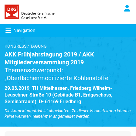
Navigation
KONGRESS / TAGUNG
AKK Frühjahrstagung 2019 / AKK
Mitgliederversammlung 2019
Themenschwerpunkt:
„Oberflächenmodifizierte Kohlenstoffe“
29.03.2019, TH Mittelhessen, Friedberg Wilhelm-
Leuschner-Straße 10 (Gebäude B1, Erdgeschoss,
Seminarraum), D- 61169 Friedberg
Die Anmeldungsfrist ist abgelaufen. Zu dieser Veranstaltung können
keine weiteren Teilnehmer angemeldet werden.