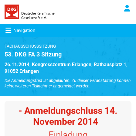
Navigation
FACHAUSSCHUSSSITZUNG
53. DKG FA 3 Sitzung
26.11.2014, Kongresszentrum Erlangen, Rathausplatz 1,
91052 Erlangen
Die Anmeldungsfrist ist abgelaufen. Zu dieser Veranstaltung können
keine weiteren Teilnehmer angemeldet werden.
- Anmeldungschluss 14
.
November 2014
-
Einladung