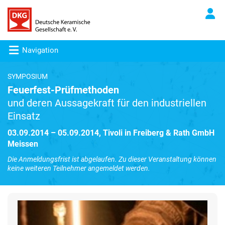
Navigation
SYMPOSIUM
Feuerfest-Prüfmethoden
und deren Aussagekraft für den industriellen
Einsatz
03.09.2014 – 05.09.2014, Tivoli in Freiberg & Rath GmbH
Meissen
Die Anmeldungsfrist ist abgelaufen. Zu dieser Veranstaltung können
keine weiteren Teilnehmer angemeldet werden.