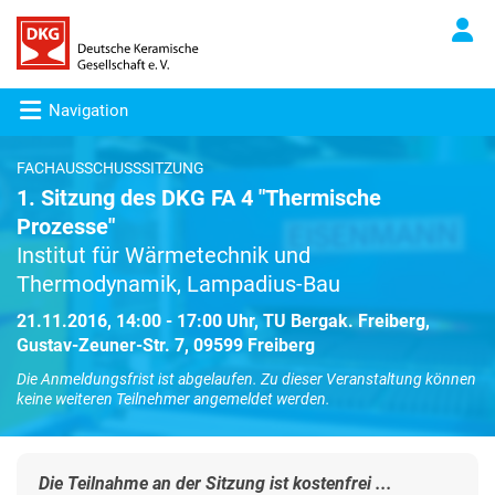
Navigation
FACHAUSSCHUSSSITZUNG
1. Sitzung des DKG FA 4 "Thermische
Prozesse"
Institut für Wärmetechnik und
Thermodynamik, Lampadius-Bau
21.11.2016, 14:00 - 17:00 Uhr, TU Bergak. Freiberg,
Gustav-Zeuner-Str. 7, 09599 Freiberg
Die Anmeldungsfrist ist abgelaufen. Zu dieser Veranstaltung können
keine weiteren Teilnehmer angemeldet werden.
Die Teilnahme an der Sitzung ist kostenfrei ...