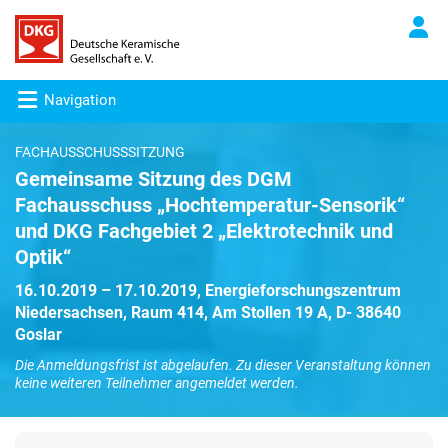
Navigation
FACHAUSSCHUSSSITZUNG
Gemeinsame Sitzung des DGM
Fachausschuss „Hochtemperatur-Sensorik“
und DKG Fachgebiet 2 „Elektrotechnik und
Optik“
16.10.2019 – 17.10.2019, Energieforschungszentrum
Niedersachsen, Raum 414, Am Stollen 19 A, D- 38640
Goslar
Die Anmeldungsfrist ist abgelaufen. Zu dieser Veranstaltung können
keine weiteren Teilnehmer angemeldet werden.